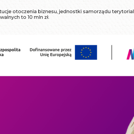
cje otoczenia biznesu, jednostki samorządu terytorialne
lnych to 10 mln zł.