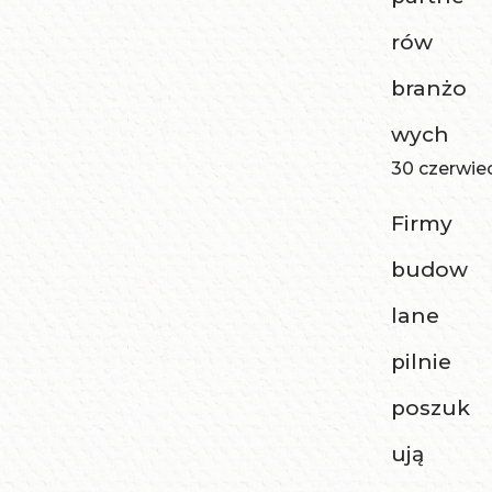
rów
branżo
wych
30 czerwie
Firmy
budow
lane
pilnie
poszuk
ują