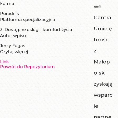
Forma
we
Poradnik
Centra
Platforma specjalizacyjna
Umieję
3. Dostępne usługi i komfort życia
Autor wpisu
tności
Jerzy Fugas
z
Czytaj więcej
Małop
Link
Powrót do Repozytorium
olski
zyskają
wsparc
ie
partne