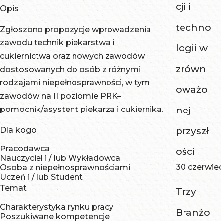
cji i
Opis
techno
Zgłoszono propozycje wprowadzenia
zawodu technik piekarstwa i
logii w
cukiernictwa oraz nowych zawodów
zrówn
dostosowanych do osób z różnymi
rodzajami niepełnosprawności, w tym
oważo
zawodów na II poziomie PRK–
pomocnik/asystent piekarza i cukiernika.
nej
Dla kogo
przyszł
Pracodawca
ości
Nauczyciel i / lub Wykładowca
30 czerwie
Osoba z niepełnosprawnościami
Uczeń i / lub Student
Temat
Trzy
Charakterystyka rynku pracy
Branżo
Poszukiwane kompetencje