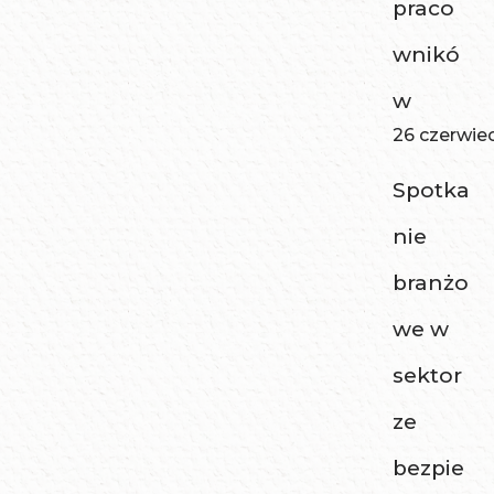
praco
wnikó
w
26 czerwie
Spotka
nie
branżo
we w
sektor
ze
bezpie