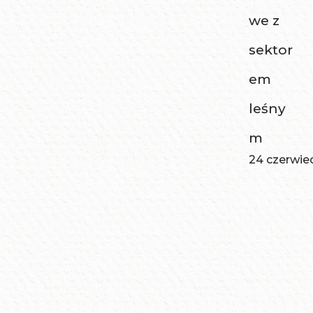
we z
sektor
em
leśny
m
24 czerwie