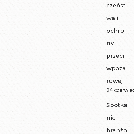
czeńst
wa i
ochro
ny
przeci
wpoża
rowej
24 czerwie
Spotka
nie
branżo