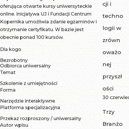
cji i
oferująca otwarte kursy uniwersyteckie
online. Inicjatywa UJ i Fundacji Centrum
techno
Kopernika umożliwia zdanie egzaminów i
logii w
otrzymanie certyfikatu. W bazie jest
obecnie ponad 100 kursów.
zrówn
Dla kogo
oważo
Bezrobotny
nej
Odbiorca uniwersalny
Temat
przyszł
Szkolenie z umiejętności
ości
Forma
30 czerwie
Narzędzie interaktywne
Platforma specjalizacyjna
Trzy
Przekaz rozproszony / uniwersalny
Branżo
Autor wpisu