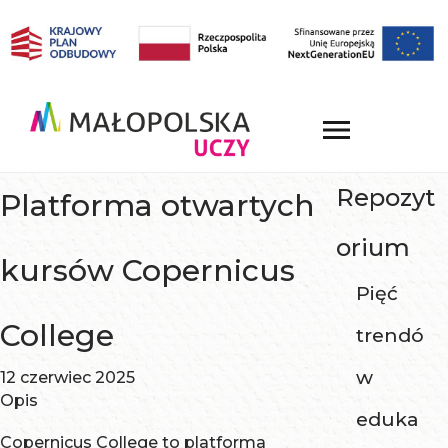
Repozyt
Platforma otwartych
orium
kursów Copernicus
Pięć
College
trendó
w
12 czerwiec 2025
Opis
eduka
Copernicus College to platforma