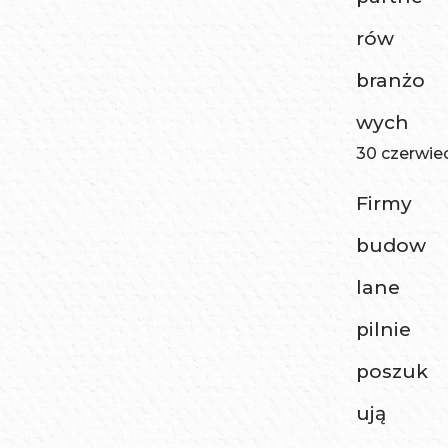
rów
branżo
wych
30 czerwie
Firmy
budow
lane
pilnie
poszuk
ują