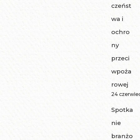
czeńst
wa i
ochro
ny
przeci
wpoża
rowej
24 czerwie
Spotka
nie
branżo