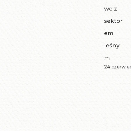
we z
sektor
em
leśny
m
24 czerwie