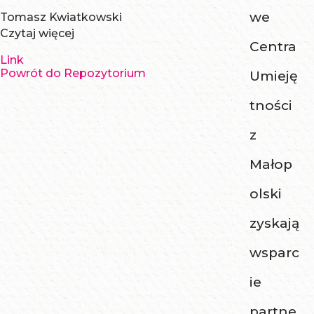
we
Tomasz Kwiatkowski
Czytaj więcej
Centra
Link
Powrót do Repozytorium
Umieję
tności
z
Małop
olski
zyskają
wsparc
ie
partne