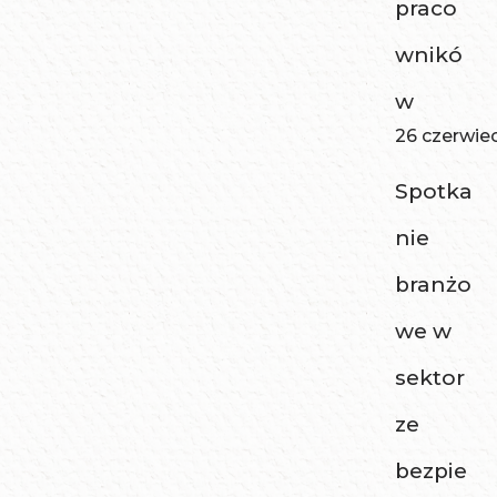
praco
wnikó
w
26 czerwie
Spotka
nie
branżo
we w
sektor
ze
bezpie