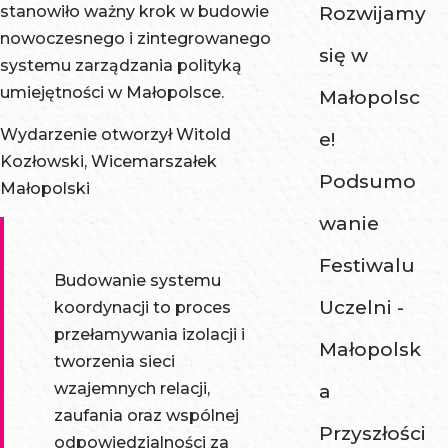
stanowiło ważny krok w budowie
Rozwijamy
nowoczesnego i zintegrowanego
się w
systemu zarządzania polityką
umiejętności w Małopolsce.
Małopolsc
Wydarzenie otworzył Witold
e!
Kozłowski, Wicemarszałek
Podsumo
Małopolski
wanie
Festiwalu
Budowanie systemu
Uczelni -
koordynacji to proces
przełamywania izolacji i
Małopolsk
tworzenia sieci
wzajemnych relacji,
a
zaufania oraz wspólnej
Przyszłości
odpowiedzialności za