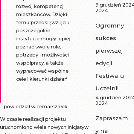
9 grudzień 202
rozwój kompetencji
2024
mieszkańców. Dzięki
temu przedsięwzięciu
Ogromny
poszczególne
sukces
instytucje mogły lepiej
poznać swoje role,
pierwszej
potrzeby i możliwości
edycji
współpracy, a także
wypracować wspólne
Festiwalu
cele i kierunki działań
Uczelni!
4 grudzień 202
2024
– powiedział wicemarszałek.
Zapraszam
W czasie realizacji projektu
uruchomiono wiele nowych inicjatyw
y na