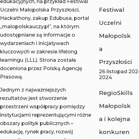
edukacyjnych, na przykład Festiwal
Festiwal
Uczelni Małopolska Przyszłości,
Hackathony, zakup Edubusa, portal
Uczelni
„malopolskauczy.pl”, na którym
udostępniane są informacje o
Małopolsk
wydarzeniach i inicjatywach
a
kluczowych w zakresie lifelong
learningu (LLL). Strona została
Przyszłości
doceniona przez Polską Agencję
26 listopad 202
Prasową.
2024
Jednym z najważniejszych
RegioSkills
rezultatów jest stworzenie
Małopolsk
przestrzeni współpracy pomiędzy
instytucjami reprezentującymi różne
a i kolejna
obszary polityk publicznych –
konkuren
edukację, rynek pracy, rozwój