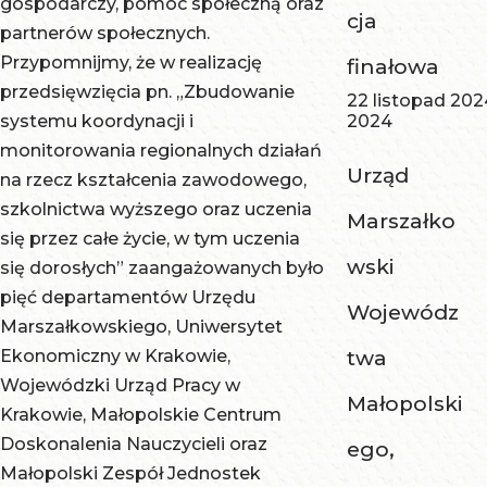
gospodarczy, pomoc społeczną oraz
cja
partnerów społecznych.
Przypomnijmy, że w realizację
finałowa
przedsięwzięcia pn. „Zbudowanie
22 listopad 202
systemu koordynacji i
2024
monitorowania regionalnych działań
Urząd
na rzecz kształcenia zawodowego,
szkolnictwa wyższego oraz uczenia
Marszałko
się przez całe życie, w tym uczenia
wski
się dorosłych” zaangażowanych było
pięć departamentów Urzędu
Wojewódz
Marszałkowskiego, Uniwersytet
Ekonomiczny w Krakowie,
twa
Wojewódzki Urząd Pracy w
Małopolski
Krakowie, Małopolskie Centrum
Doskonalenia Nauczycieli oraz
ego,
Małopolski Zespół Jednostek