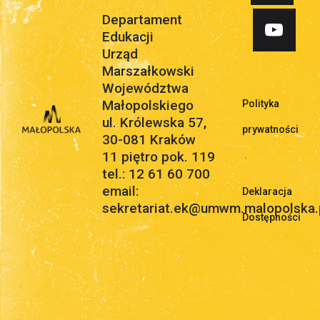
Departament
Edukacji
Urząd
Marszałkowski
Województwa
Małopolskiego
Polityka
ul. Królewska 57,
prywatności
30-081 Kraków
11 piętro pok. 119
.
tel.: 12 61 60 700
email:
Deklaracja
sekretariat.ek@umwm.malopolska.
Dostępności