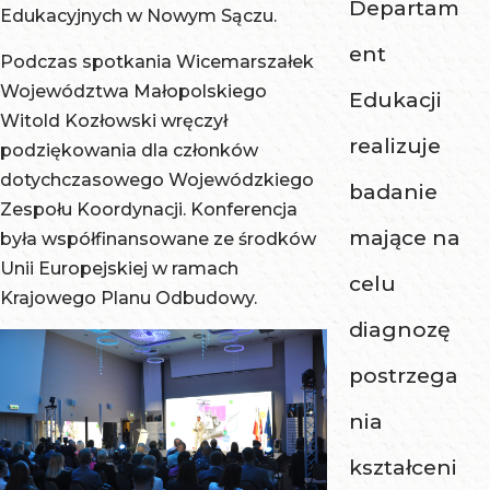
Departam
Edukacyjnych w Nowym Sączu.
ent
Podczas spotkania Wicemarszałek
Województwa Małopolskiego
Edukacji
Witold Kozłowski wręczył
realizuje
podziękowania dla członków
dotychczasowego Wojewódzkiego
badanie
Zespołu Koordynacji. Konferencja
mające na
była współfinansowane ze środków
Unii Europejskiej w ramach
celu
Krajowego Planu Odbudowy.
diagnozę
postrzega
nia
kształceni