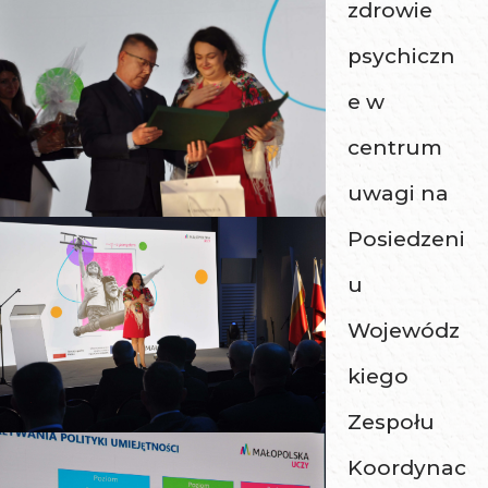
zdrowie
psychiczn
e w
centrum
uwagi na
Posiedzeni
u
Wojewódz
kiego
Zespołu
Koordynac