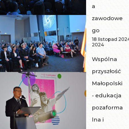
a
zawodowe
go
18 listopad 202
2024
Wspólna
przyszłość
Małopolski
- edukacja
pozaforma
lna i