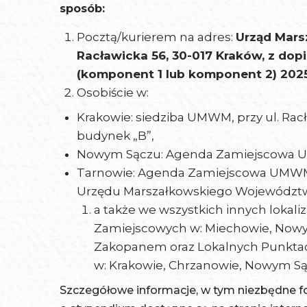
sposób:
Pocztą/kurierem na adres:
Urząd Mars
Racławicka 56, 30-017 Kraków, z do
(komponent 1 lub komponent 2) 202
Osobiście w:
Krakowie: siedziba UMWM, przy ul. Racł
budynek „B”,
Nowym Sączu: Agenda Zamiejscowa UMW
Tarnowie: Agenda Zamiejscowa UMWM,pr
Urzędu Marszałkowskiego Województwa M
a także we wszystkich innych loka
Zamiejscowych w: Miechowie, Nowym
Zakopanem oraz Lokalnych Punktac
w: Krakowie, Chrzanowie, Nowym Są
Szczegółowe informacje, w tym niezbędne f