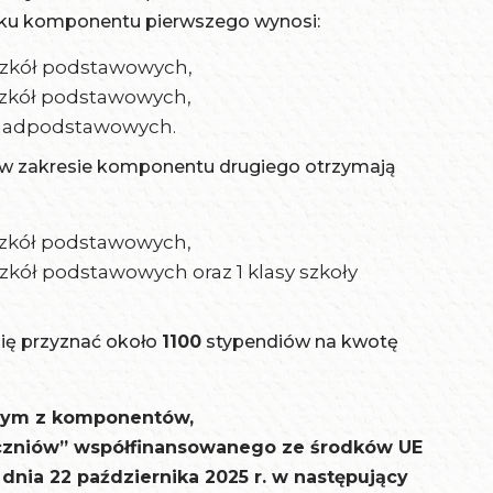
adku komponentu pierwszego wynosi:
 szkół podstawowych,
 szkół podstawowych,
ponadpodstawowych.
 w zakresie komponentu drugiego otrzymają
 szkół podstawowych,
szkół podstawowych oraz 1 klasy szkoły
się przyznać około
1100
stypendiów na kwotę
żdym z komponentów,
uczniów” współfinansowanego ze środków UE
dnia 22 października 2025 r. w następujący