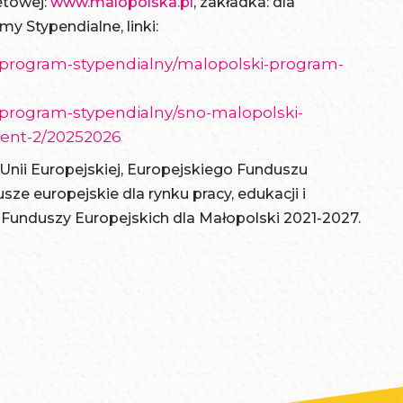
etowej:
www.malopolska.pl
, zakładka: dla
y Stypendialne, linki:
-program-stypendialny/malopolski-program-
-program-stypendialny/sno-malopolski-
ent-2/20252026
nii Europejskiej, Europejskiego Funduszu
ze europejskie dla rynku pracy, edukacji i
unduszy Europejskich dla Małopolski 2021-2027.