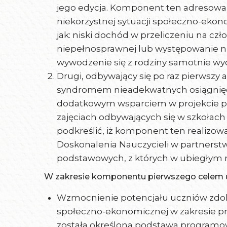
jego edycja. Komponent ten adresowan
niekorzystnej sytuacji społeczno-ekono
jak: niski dochód w przeliczeniu na cz
niepełnosprawnej lub występowanie ni
wywodzenie się z rodziny samotnie wyc
Drugi, odbywający się po raz pierwszy
syndromem nieadekwatnych osiągnięć, 
dodatkowym wsparciem w projekcie p
zajęciach odbywających się w szkołac
podkreślić, iż komponent ten realizow
Doskonalenia Nauczycieli w partnerst
podstawowych, z których w ubiegłym 
W zakresie komponentu pierwszego celem ud
Wzmocnienie potencjału uczniów zdolny
społeczno-ekonomicznej w zakresie p
została określona podstawa programow