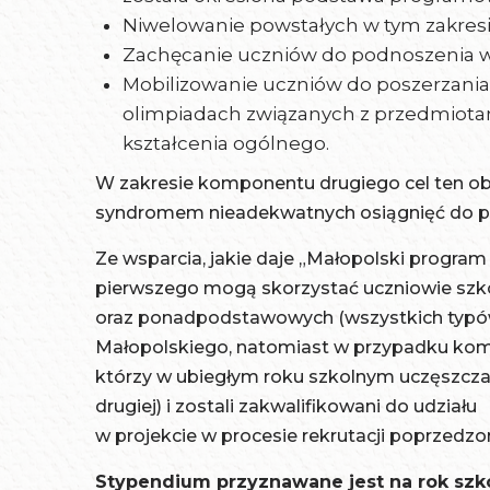
Niwelowanie powstałych w tym zakresie
Zachęcanie uczniów do podnoszenia 
Mobilizowanie uczniów do poszerzania 
olimpiadach związanych z przedmiot
kształcenia ogólnego.
W zakresie komponentu drugiego cel ten o
syndromem nieadekwatnych osiągnięć do p
Ze wsparcia, jakie daje „Małopolski progra
pierwszego mogą skorzystać uczniowie szk
oraz ponadpodstawowych (wszystkich typów
Małopolskiego, natomiast w przypadku kom
którzy w ubiegłym roku szkolnym uczęszcza
drugiej) i zostali zakwalifikowani do udziału
w projekcie w procesie rekrutacji poprzed
Stypendium przyznawane jest na rok szk