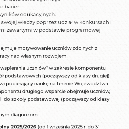
 barier.
wyników edukacyjnych.
swojej wiedzy poprzez udział w konkursach i
ami zawartymi w podstawie programowej
bejmuje motywowanie uczniów zdolnych z
racy nad własnym rozwojem.
m wspierania uczniów” w zakresie komponentu
ół podstawowych (począwszy od klasy drugiej)
) pobierający naukę na terenie Województwa
ponentu drugiego wsparcie obejmuje uczniów,
li do szkoły podstawowej (począwszy od klasy
zonym diagnozom.
olny 2025/2026
(od 1 września 2025 r. do 31