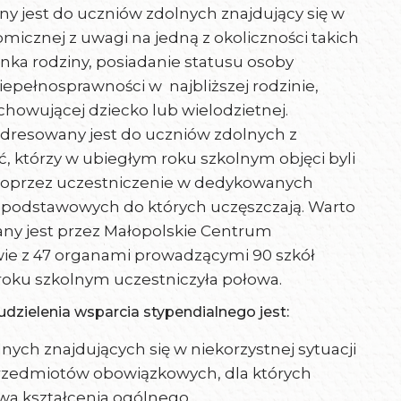
y jest do uczniów zdolnych znajdujący się w
micznej z uwagi na jedną z okoliczności takich
łonka rodziny, posiadanie statusu osoby
epełnosprawności w najbliższej rodzinie,
howującej dziecko lub wielodzietnej.
 adresowany jest do uczniów zdolnych z
którzy w ubiegłym roku szkolnym objęci byli
oprzez uczestniczenie w dedykowanych
h podstawowych do których uczęszczają. Warto
any jest przez Małopolskie Centrum
wie z 47 organami prowadzącymi 90 szkół
roku szkolnym uczestniczyła połowa.
zielenia wsparcia stypendialnego jest:
ch znajdujących się w niekorzystnej sytuacji
rzedmiotów obowiązkowych, dla których
a kształcenia ogólnego.