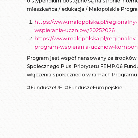
o stypendium dostępne są na stronie intern
mieszkańca / edukacja / Małopolskie Program
https://www.malopolska.pl/regionalny
wspierania-uczniow/20252026
https://www.malopolska.pl/regionalny
program-wspierania-uczniow-kompon
Program jest wspófinansowany ze środków U
Społecznego Plus, Priorytetu FEMP.06 Fundus
włączenia społecznego w ramach Programu F
#FunduszeUE #FunduszeEuropejskie