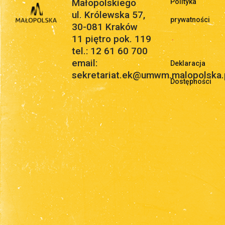
Małopolskiego
Polityka
ul. Królewska 57,
prywatności
30-081 Kraków
11 piętro pok. 119
.
tel.: 12 61 60 700
email:
Deklaracja
sekretariat.ek@umwm.malopolska.
Dostępności