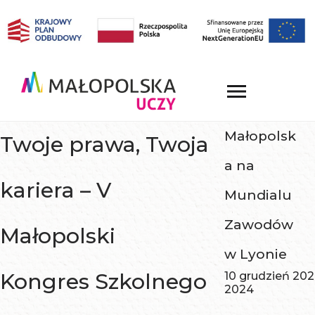
Małopolsk
Twoje prawa, Twoja
a na
kariera – V
Mundialu
Zawodów
Małopolski
w Lyonie
Kongres Szkolnego
10 grudzień 20
2024