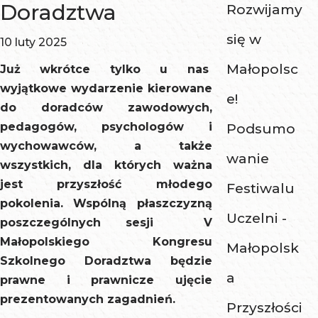
Doradztwa
Rozwijamy
się w
10 luty 2025
Małopolsc
Już wkrótce tylko u nas
wyjątkowe wydarzenie kierowane
e!
do doradców zawodowych,
pedagogów, psychologów i
Podsumo
wychowawców, a także
wanie
wszystkich, dla których ważna
jest przyszłość młodego
Festiwalu
pokolenia. Wspólną płaszczyzną
Uczelni -
poszczególnych sesji V
Małopolskiego Kongresu
Małopolsk
Szkolnego Doradztwa będzie
a
prawne i prawnicze ujęcie
prezentowanych zagadnień.
Przyszłości