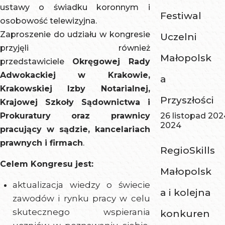
ustawy o świadku koronnym i
Festiwal
osobowość telewizyjna.
Zaproszenie do udziału w kongresie
Uczelni
przyjęli również
Małopolsk
przedstawiciele
Okręgowej Rady
Adwokackiej w Krakowie,
a
Krakowskiej Izby Notarialnej,
Przyszłości
Krajowej Szkoły Sądownictwa i
Prokuratury oraz prawnicy
26 listopad 202
2024
pracujący w sądzie, kancelariach
prawnych i firmach
.
RegioSkills
Celem Kongresu jest:
Małopolsk
aktualizacja wiedzy o świecie
a i kolejna
zawodów i rynku pracy w celu
skutecznego wspierania
konkuren