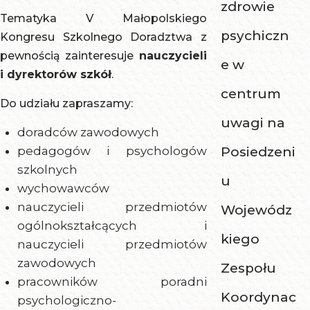
zdrowie
Tematyka V Małopolskiego
psychiczn
Kongresu Szkolnego Doradztwa z
pewnością zainteresuje
nauczycieli
e w
i dyrektorów szkół
.
centrum
Do udziału zapraszamy:
uwagi na
doradców zawodowych
pedagogów i psychologów
Posiedzeni
szkolnych
u
wychowawców
nauczycieli przedmiotów
Wojewódz
ogólnokształcących i
kiego
nauczycieli przedmiotów
zawodowych
Zespołu
pracowników poradni
Koordynac
psychologiczno-