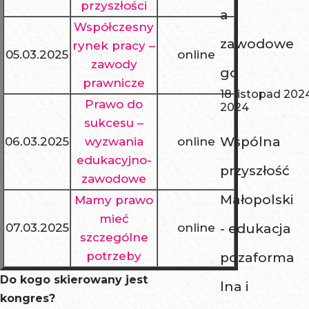
przyszłości
a
Współczesny
zawodowe
rynek pracy –
05.03.2025
online
zawody
go
prawnicze
18 listopad 202
Prawo do
2024
sukcesu –
Wspólna
06.03.2025
wyzwania
online
edukacyjno-
przyszłość
zawodowe
Małopolski
Mamy prawo
mieć
07.03.2025
online
- edukacja
szczególne
potrzeby
pozaforma
Do kogo skierowany jest
lna i
kongres?