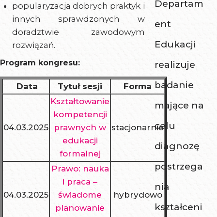
Departam
popularyzacja dobrych praktyk i
innych sprawdzonych w
ent
doradztwie zawodowym
Edukacji
rozwiązań.
Program kongresu:
realizuje
badanie
Data
Tytuł sesji
Forma
Kształtowanie
mające na
kompetencji
celu
04.03.2025
prawnych w
stacjonarnie
edukacji
diagnozę
formalnej
postrzega
Prawo: nauka
i praca –
nia
04.03.2025
świadome
hybrydowo
kształceni
planowanie