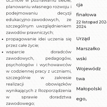
uczniów w poznawaniu siebie,
cja
planowaniu własnego rozwoju i
podejmowaniu decyzji
finałowa
edukacyjno-zawodowych, ze
22 listopad 202
szczególnym uwzględnieniem
2024
zawodów prawniczych;
Urząd
propagowanie idei uczenia się
przez całe życie;
Marszałko
wsparcie doradców
zawodowych, pedagogów,
wski
psychologów i wychowawców
Wojewódz
w codziennej pracy z uczniami,
szczególnie w zakresie
twa
realizacji obowiązków
Małopolski
wynikających z Rozporządzenia
w sprawie doradztwa
ego,
zawodowego;