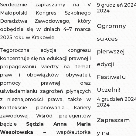
Serdecznie zapraszamy na V
9 grudzień 202
2024
Małopolski Kongres Szkolnego
Doradztwa Zawodowego, który
Ogromny
odbędzie się w dniach 4–7 marca
2025 roku w Krakowie.
sukces
Tegoroczna edycja kongresu
pierwszej
koncentruje się na edukacji prawnej i
edycji
propagowaniu wiedzy na temat
praw i obowiązków obywateli,
Festiwalu
pomocy prawnej oraz
Uczelni!
uświadamianiu zagrożeń płynących
4 grudzień 202
z nieznajomości prawa, także w
2024
kontekście planowania kariery
zawodowej. Wśród prelegentów
Zapraszam
będzie
Sędzia Anna Maria
Wesołowska
– współautorka
y na