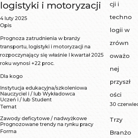
logistyki i motoryzacji
cji i
techno
4 luty 2025
Opis
logii w
Prognoza zatrudnienia w branży
zrówn
transportu, logistyki i motoryzacji na
rozpoczynający się właśnie I kwartał 2025
oważo
roku wynosi +22 proc.
nej
Dla kogo
przyszł
Instytucja edukacyjna/szkoleniowa
Nauczyciel i / lub Wykładowca
ości
Uczeń i / lub Student
30 czerwie
Temat
Zawody deficytowe / nadwyżkowe
Trzy
Prognozowane trendy na rynku pracy
Forma
Branżo