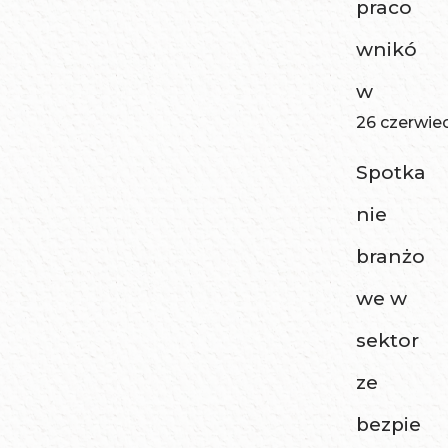
praco
wnikó
w
26 czerwie
Spotka
nie
branżo
we w
sektor
ze
bezpie