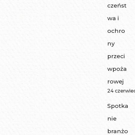
czeńst
wa i
ochro
ny
przeci
wpoża
rowej
24 czerwie
Spotka
nie
branżo