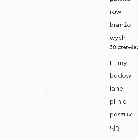
rów
branżo
wych
30 czerwie
Firmy
budow
lane
pilnie
poszuk
ują