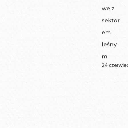
we z
sektor
em
leśny
m
24 czerwie