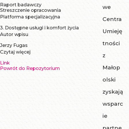
Raport badawczy
we
Streszczenie opracowania
Platforma specjalizacyjna
Centra
3. Dostępne usługi i komfort życia
Umieję
Autor wpisu
tności
Jerzy Fugas
Czytaj więcej
z
Link
Małop
Powrót do Repozytorium
olski
zyskają
wsparc
ie
partne