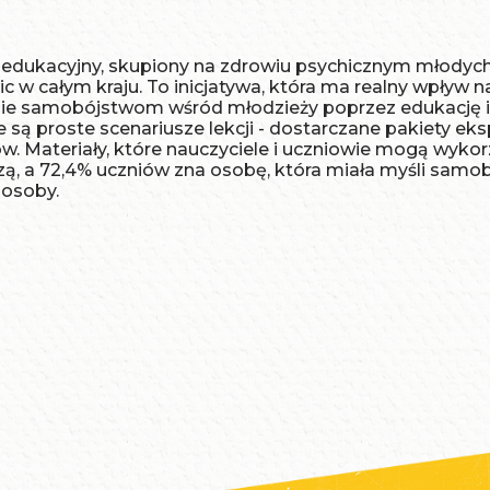
 edukacyjny, skupiony na zdrowiu psychicznym młodych 
nic w całym kraju. To inicjatywa, która ma realny wpły
anie samobójstwom wśród młodzieży poprzez edukację 
ą proste scenariusze lekcji - dostarczane pakiety eks
. Materiały, które nauczyciele i uczniowie mogą wykor
ą, a 72,4% uczniów zna osobę, która miała myśli samobo
 osoby.