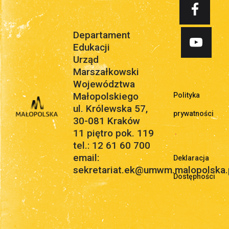
Departament
Edukacji
Urząd
Marszałkowski
Województwa
Małopolskiego
Polityka
ul. Królewska 57,
prywatności
30-081 Kraków
11 piętro pok. 119
.
tel.: 12 61 60 700
email:
Deklaracja
sekretariat.ek@umwm.malopolska.
Dostępności