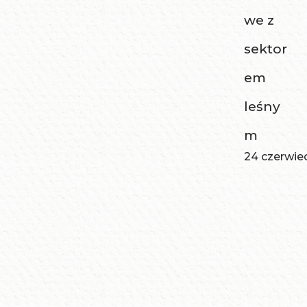
we z
sektor
em
leśny
m
24 czerwie