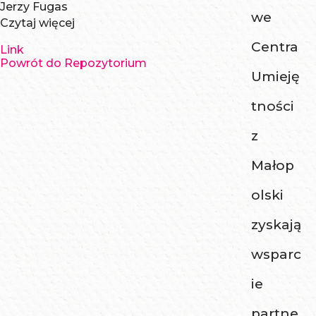
Jerzy Fugas
we
Czytaj więcej
Centra
Link
Powrót do Repozytorium
Umieję
tności
z
Małop
olski
zyskają
wsparc
ie
partne