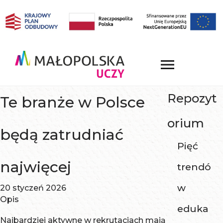
Repozyt
Te branże w Polsce
orium
będą zatrudniać
Pięć
najwięcej
trendó
w
20 styczeń 2026
Opis
eduka
Najbardziej aktywne w rekrutacjach mają