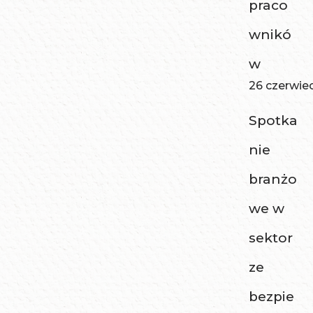
praco
wnikó
w
26 czerwie
Spotka
nie
branżo
we w
sektor
ze
bezpie