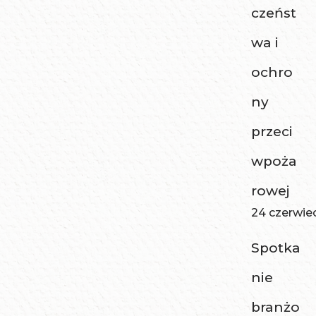
czeńst
wa i
ochro
ny
przeci
wpoża
rowej
24 czerwie
Spotka
nie
branżo