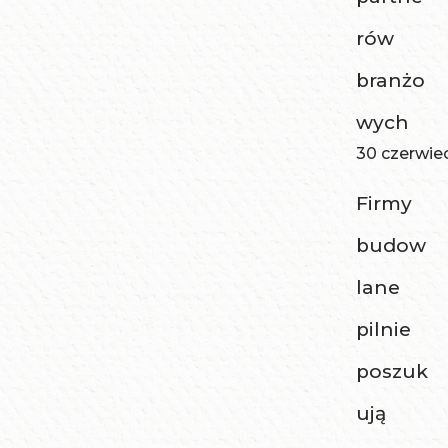
rów
branżo
wych
30 czerwie
Firmy
budow
lane
pilnie
poszuk
ują