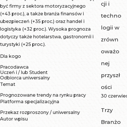
cji i
być firmy z sektora motoryzacyjnego
(+43 proc.), a także branża finansów i
techno
ubezpieczeń (+35 proc.) oraz handel i
logii w
logistyka (+32 proc.). Wysoka prognoza
dotyczy także hotelarstwa, gastronomii i
zrówn
turystyki (+25 proc.).
oważo
Dla kogo
nej
Pracodawca
Uczeń i / lub Student
przyszł
Odbiorca uniwersalny
Temat
ości
Prognozowane trendy na rynku pracy
30 czerwie
Platforma specjalizacyjna
Trzy
Przekaz rozproszony / uniwersalny
Autor wpisu
Branżo