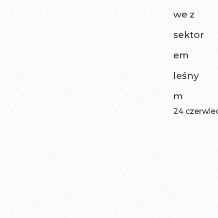
we z
sektor
em
leśny
m
24 czerwie