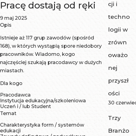
Pracę dostają od ręki
cji i
techno
9 maj 2025
Opis
logii w
Istnieje aż 117 grup zawodów (spośród
zrówn
168), w których wystąpią spore niedobory
pracowników. Wiadomo, kogo
oważo
najczęściej szukają pracodawcy w dużych
nej
miastach.
przyszł
Dla kogo
ości
Pracodawca
Instytucja edukacyjna/szkoleniowa
30 czerwie
Uczeń i / lub Student
Temat
Trzy
Charakterystyka form / systemów
Branżo
edukacji