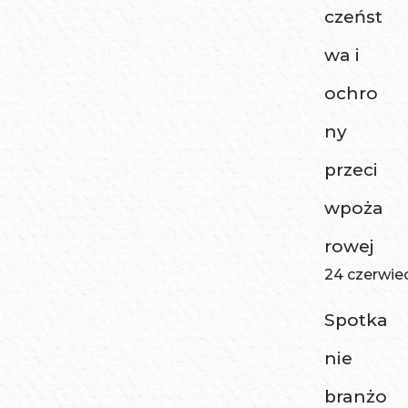
czeńst
wa i
ochro
ny
przeci
wpoża
rowej
24 czerwie
Spotka
nie
branżo