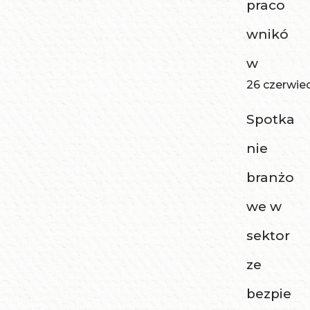
praco
wnikó
w
26 czerwie
Spotka
nie
branżo
we w
sektor
ze
bezpie