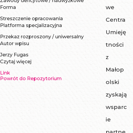
Zawody deficytowe / nadwyżkowe
we
Forma
Streszczenie opracowania
Centra
Platforma specjalizacyjna
Umieję
Przekaz rozproszony / uniwersalny
Autor wpisu
tności
Jerzy Fugas
z
Czytaj więcej
Małop
Link
Powrót do Repozytorium
olski
zyskają
wsparc
ie
partne