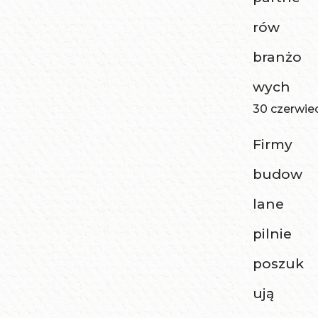
rów
branżo
wych
30 czerwie
Firmy
budow
lane
pilnie
poszuk
ują