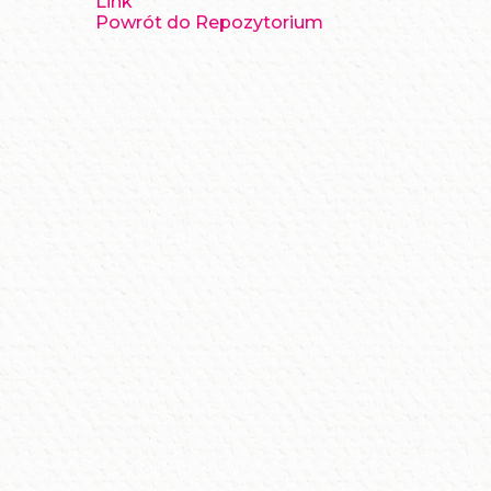
Link
Powrót do Repozytorium