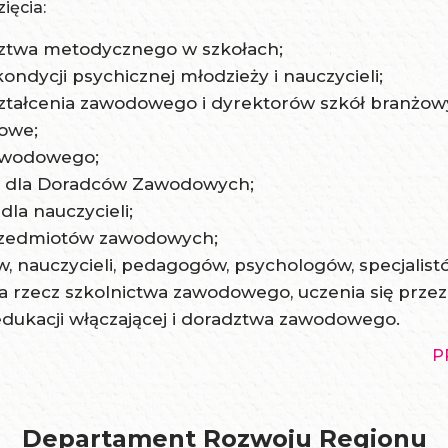
ięcia:
dztwa metodycznego w szkołach;
ndycji psychicznej młodzieży i nauczycieli;
kształcenia zawodowego i dyrektorów szkół branż
żowe;
awodowego;
 dla Doradców Zawodowych;
la nauczycieli;
przedmiotów zawodowych;
ów, nauczycieli, pedagogów, psychologów, specjal
rzecz szkolnictwa zawodowego, uczenia się przez c
dukacji włączającej i doradztwa zawodowego.
P
Departament Rozwoju Regionu