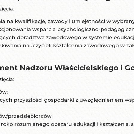
ięcia:
a na kwalifikacje, zawody i umiejętności w wybran
nkcjonowania wsparcia psychologiczno-pedagogicz
zących doradztwa zawodowego w systemie edukacji
ekiwania nauczycieli kształcenia zawodowego w zak
ent Nadzoru Właścicielskiego i G
ięcia:
ów;
cych przyszłości gospodarki z uwzględnieniem wspó
ów/przedsiębiorców;
roko rozumianego obszaru edukacji i kształcenia,