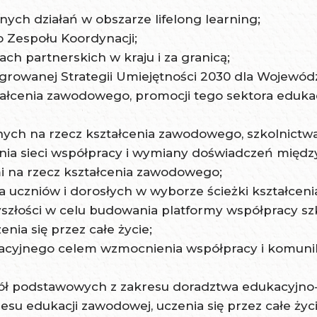
ych działań w obszarze lifelong learning;
 Zespołu Koordynacji;
ch partnerskich w kraju i za granicą;
egrowanej Strategii Umiejętności 2030 dla Wojewód
ształcenia zawodowego, promocji tego sektora eduka
ych na rzecz kształcenia zawodowego, szkolnictwa 
nia sieci współpracy i wymiany doświadczeń międz
 na rzecz kształcenia zawodowego;
 uczniów i dorosłych w wyborze ścieżki kształceni
yszłości w celu budowania platformy współpracy s
ia się przez całe życie;
cyjnego celem wzmocnienia współpracy i komunikac
zkół podstawowych z zakresu doradztwa edukacyjn
u edukacji zawodowej, uczenia się przez całe życie