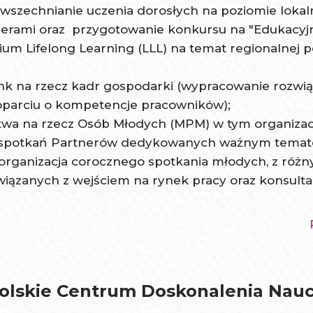
wszechnianie uczenia dorosłych na poziomie lokal
iderami oraz przygotowanie konkursu na "Edukacyj
m Lifelong Learning (LLL) na temat regionalnej po
k na rzecz kadr gospodarki (wypracowanie rozwią
oparciu o kompetencje pracowników);
twa na rzecz Osób Młodych (MPM) w tym organizac
 spotkań Partnerów dedykowanych ważnym temat
organizacja corocznego spotkania młodych, z różny
ązanych z wejściem na rynek pracy oraz konsultac
olskie Centrum Doskonalenia Naucz