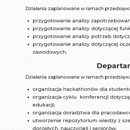
Działania zaplanowane w ramach przedsięwz
przygotowanie analizy zapotrzebowani
przygotowanie analizy dotyczącej fu
przygotowanie analizy potrzeb dotyc
przygotowanie analizy dotyczącej ocz
zawodowych.
Departam
Działania zaplanowane w ramach przedsięwz
organizacja hackathonów dla student
organizacja cyklu konferencji dotyczą
edukacji;
organizacja doradztwa dla pracodawc
utworzenie repozytorium wiedzy z sze
dorosłych, nauczycieli i seniorów.