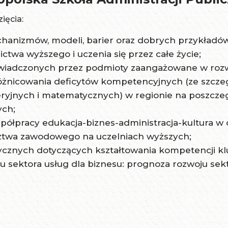
ięcia:
chanizmów, modeli, barier oraz dobrych przykładó
ctwa wyższego i uczenia się przez całe życie;
świadczonych przez podmioty zaangażowane w rozwó
różnicowania deficytów kompetencyjnych (ze szc
eryjnych i matematycznych) w regionie na poszcze
ch;
spółpracy edukacja-biznes-administracja-kultura w
dztwa zawodowego na uczelniach wyższych;
ycznych dotyczących kształtowania kompetencji k
u sektora usług dla biznesu: prognoza rozwoju sek