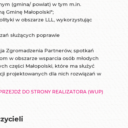
nym (gmina/ powiat) w tym m.in.
ną Gminę Małopolski";
lityki w obszarze LLL, wykorzystując
zań służących poprawie
ja Zgromadzenia Partnerów, spotkań
om w obszarze wsparcia osób młodych
ch części Małopolski, które ma służyć
ji projektowanych dla nich rozwiązań w
PRZEJDŹ DO STRONY REALIZATORA (WUP)
ycieli