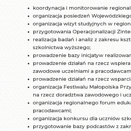
koordynacja i monitorowanie regionaln
organizacja posiedzeń Wojewódzkiego
organizacja wizyt studyjnych w regiona
przygotowania Operacjonalizacji Zint
realizacja badań i analiz z zakresu k
szkolnictwa wyższego;
prowadzenie bazy inicjatyw realizowan
prowadzenie działań na rzecz wspiera
zawodowe uczelniami a pracodawcami
prowadzenie działań na rzecz wsparcia
organizacja Festiwalu Małopolska Prz
na rzecz doradztwa zawodowego i uczen
organizacja regionalnego forum eduka
pracodawcami;
organizacja konkursu dla uczniów s
przygotowanie bazy podcastów z zakres