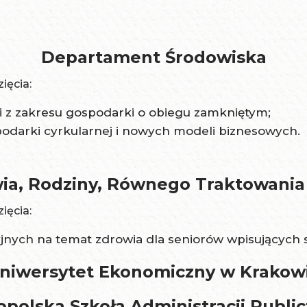
Departament Środowiska
ięcia:
li z zakresu gospodarki o obiegu zamkniętym;
podarki cyrkularnej i nowych modeli biznesowych.
, Rodziny, Równego Traktowania i
ięcia:
jnych na temat zdrowia dla seniorów wpisujących się
niwersytet Ekonomiczny w Krakow
opolska Szkoła Administracji Public