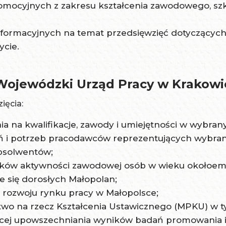
mocyjnych z zakresu kształcenia zawodowego, szko
formacyjnych na temat przedsięwzięć dotyczącyc
ycie.
Wojewódzki Urząd Pracy w Krakowi
ięcia:
a na kwalifikacje, zawody i umiejętności w wybran
 potrzeb pracodawców reprezentujących wybrane 
bsolwentów;
unków aktywności zawodowej osób w wieku okołoem
e się dorosłych Małopolan;
 rozwoju rynku pracy w Małopolsce;
two na rzecz Kształcenia Ustawicznego (MPKU) w 
ącej upowszechniania wyników badań promowania ide