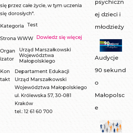
psychiczn
się przez całe życie, w tym uczenia
się dorosłych".
ej dzieci i
Test
Kategoria
młodzieży
Dowiedz się więcej
Strona WWW
Urząd Marszałkowski
Organ
Województwa
Audycje
izator
Małopolskiego
90 sekund
Kon
Departament Edukacji
takt
Urząd Marszałkowski
o
Województwa Małopolskiego
Małopolsc
ul. Królewska 57, 30-081
Kraków
e
tel.: 12 61 60 700