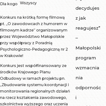
Wszyscy
Dla kogo
decydujes
Konkurs na krótką formę filmową
z jak
pt. „O zawodowcach z humorem w
reagujesz”
filmowym kadrze” organizowanym
przez Województwo Małopolskie
–
przy współpracy z Poradnią
Małopolski
Psychologiczno-Pedagogiczną nr 2
w Krakowie!
program
Konkurs jest współfinansowany ze
wzmacnia
środków Krajowego Planu
nia
Odbudowy w ramach projektu pn.
„Zbudowanie systemu koordynacji i
odpornośc
monitorowania regionalnych działań
i
na rzecz kształcenia zawodowego,
szkolnictwa wyższego oraz uczenia