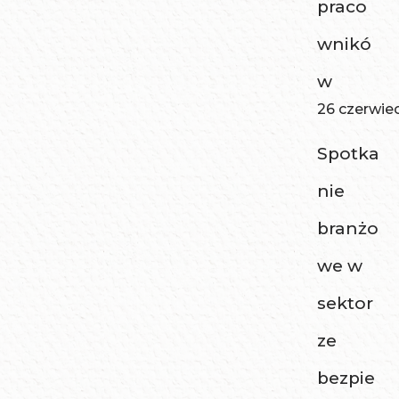
praco
wnikó
w
26 czerwie
Spotka
nie
branżo
we w
sektor
ze
bezpie