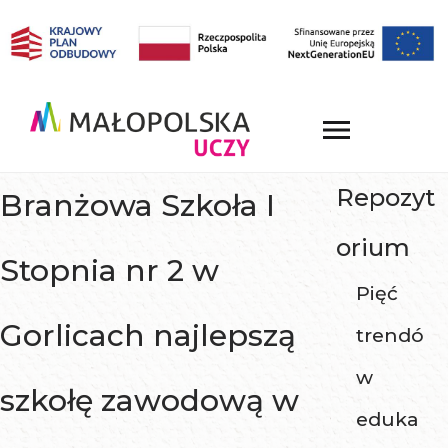
Repozyt
Branżowa Szkoła I
orium
Stopnia nr 2 w
Pięć
Gorlicach najlepszą
trendó
w
szkołę zawodową w
eduka