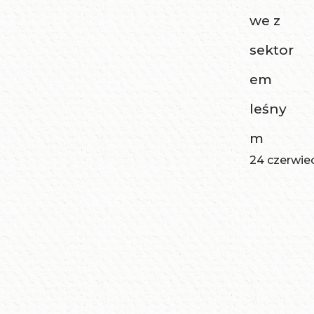
we z
sektor
em
leśny
m
24 czerwie