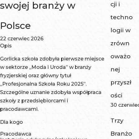
swojej branży w
cji i
techno
Polsce
logii w
22 czerwiec 2026
zrówn
Opis
oważo
Gorlicka szkoła zdobyła pierwsze miejsce
w sektorze „Moda i Uroda” w branży
nej
fryzjerskiej oraz główny tytuł
przyszł
„Profesjonalna Szkoła Roku 2025”.
Szczególne uznanie zdobyła współpraca
ości
szkoły z przedsiębiorcami i
30 czerwie
pracodawcami.
Trzy
Dla kogo
Branżo
Pracodawca