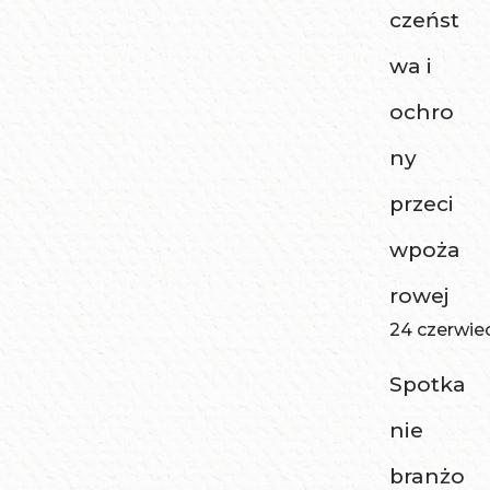
czeńst
wa i
ochro
ny
przeci
wpoża
rowej
24 czerwie
Spotka
nie
branżo