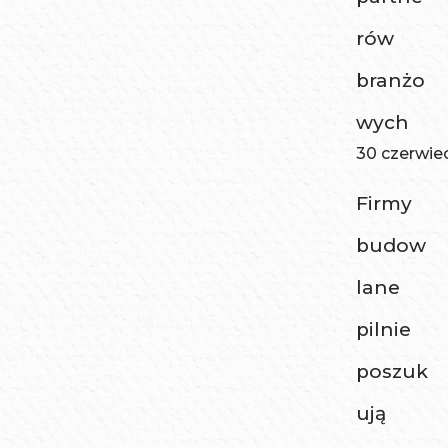
rów
branżo
wych
30 czerwie
Firmy
budow
lane
pilnie
poszuk
ują