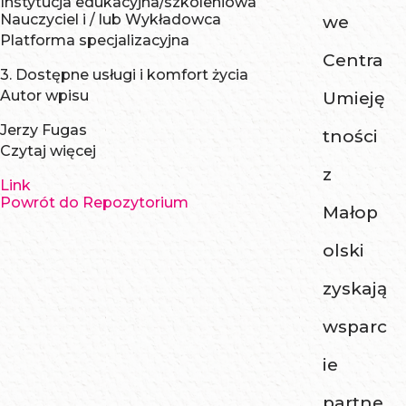
Instytucja edukacyjna/szkoleniowa
Nauczyciel i / lub Wykładowca
we
Platforma specjalizacyjna
Centra
3. Dostępne usługi i komfort życia
Autor wpisu
Umieję
Jerzy Fugas
tności
Czytaj więcej
z
Link
Powrót do Repozytorium
Małop
olski
zyskają
wsparc
ie
partne