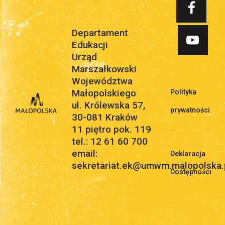
Departament
Edukacji
Urząd
Marszałkowski
Województwa
Małopolskiego
Polityka
ul. Królewska 57,
prywatności
30-081 Kraków
11 piętro pok. 119
.
tel.: 12 61 60 700
email:
Deklaracja
sekretariat.ek@umwm.malopolska.
Dostępności