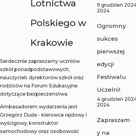
Lotnictwa
9 grudzień 202
2024
Polskiego w
Ogromny
sukces
Krakowie
pierwszej
Serdecznie zapraszamy uczniów
edycji
szkół ponadpodstawowych,
Festiwalu
nauczycieli, dyrektorów szkół oraz
rodziców na Forum Edukacyjne
Uczelni!
dotyczące bezpieczeństwa.
4 grudzień 202
2024
Ambasadorem wydarzenia jest
Grzegorz Duda - kierowca rajdowy i
Zapraszam
wyścigowy, konstruktor
samochodowy oraz osobowość
y na