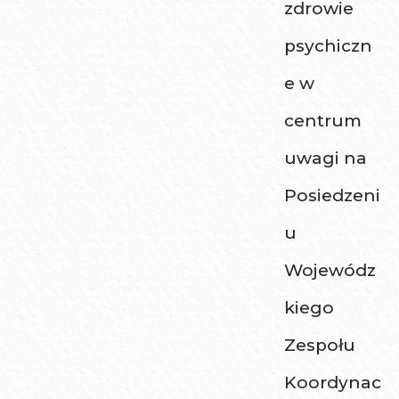
zdrowie
psychiczn
e w
centrum
uwagi na
Posiedzeni
u
Wojewódz
kiego
Zespołu
Koordynac