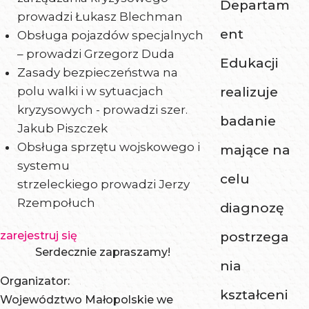
Departam
prowadzi Łukasz Blechman
ent
Obsługa pojazdów specjalnych
– prowadzi Grzegorz Duda
Edukacji
Zasady bezpieczeństwa na
polu walki i w sytuacjach
realizuje
kryzysowych - prowadzi szer.
badanie
Jakub Piszczek
Obsługa sprzętu wojskowego i
mające na
systemu
celu
strzeleckiego prowadzi Jerzy
Rzempołuch
diagnozę
zarejestruj się
postrzega
Serdecznie zapraszamy!
nia
Organizator:
kształceni
Województwo Małopolskie we