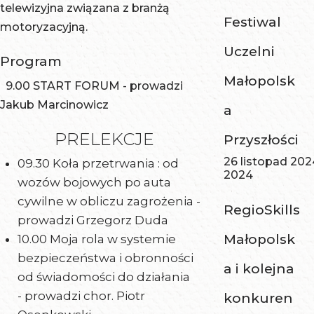
telewizyjna związana z branżą
Festiwal
motoryzacyjną.
Uczelni
Program
Małopolsk
9.00 START FORUM - prowadzi
Jakub Marcinowicz
a
PRELEKCJE
Przyszłości
26 listopad 202
09.30 Koła przetrwania : od
2024
wozów bojowych po auta
cywilne w obliczu zagrożenia -
RegioSkills
prowadzi Grzegorz Duda
Małopolsk
10.00 Moja rola w systemie
bezpieczeństwa i obronności
a i kolejna
od świadomości do działania
- prowadzi
chor. Piotr
konkuren