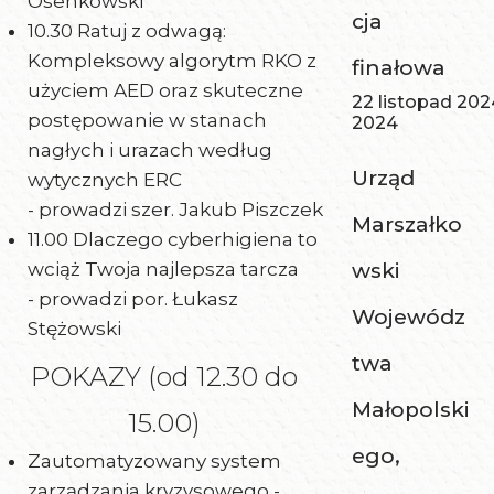
Osenkowski
cja
10.30 Ratuj z odwagą:
Kompleksowy algorytm RKO z
finałowa
użyciem AED oraz skuteczne
22 listopad 202
postępowanie w stanach
2024
nagłych i urazach według
Urząd
wytycznych ERC
- prowadzi
szer. Jakub Piszczek
Marszałko
11.00 Dlaczego cyberhigiena to
wciąż Twoja najlepsza tarcza
wski
- prowadzi
por. Łukasz
Wojewódz
Stężowski
twa
POKAZY (od 12.30 do
Małopolski
15.00)
ego,
Zautomatyzowany system
zarządzania kryzysowego -