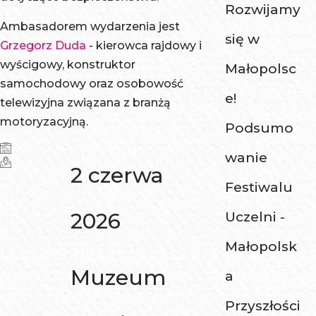
Rozwijamy
Ambasadorem wydarzenia jest
się w
Grzegorz Duda
- kierowca rajdowy i
wyścigowy, konstruktor
Małopolsc
samochodowy oraz osobowość
e!
telewizyjna związana z branżą
motoryzacyjną.
Podsumo
wanie
2 czerwa
Festiwalu
2026
Uczelni -
Małopolsk
Muzeum
a
Przyszłości