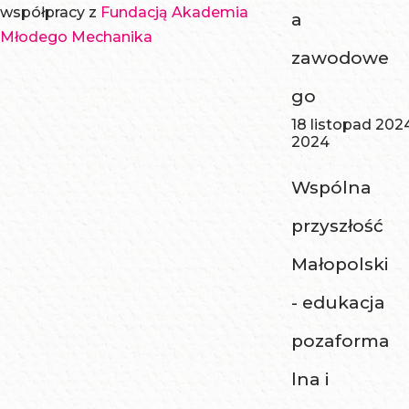
współpracy z
Fundacją Akademia
a
Młodego Mechanika
zawodowe
go
18 listopad 202
2024
Wspólna
przyszłość
Małopolski
- edukacja
pozaforma
lna i